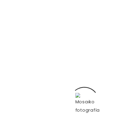
según la ley de protección de datos.
EL ÚNICO MODO DE
HACER UN GRAN
TRABAJO ES AMAR LO
QUE HACES