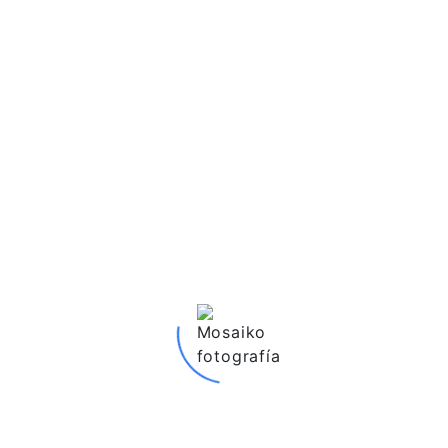
FOTOGRAMAS NATURALES
Nos gusta retratar la historia de vuestro día, como
si de fotogramas de una película se tratara, pero
sin que seáis conscientes de ello.
LAS PERSONAS
Porque cada pareja tiene su propia historia...